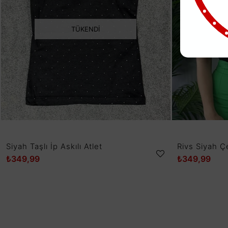
TÜKENDI
Siyah Taşlı İp Askılı Atlet
Rivs Siyah Çe
₺349,99
₺349,99