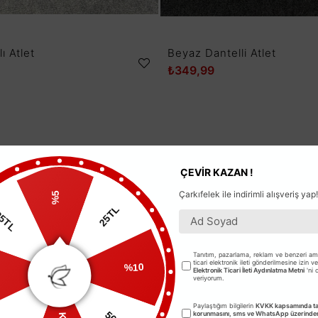
ı Atlet
Beyaz Dantelli Atlet
₺349,99
ÇEVİR KAZAN !
Çarkıfelek ile indirimli alışveriş yap!
%5
25TL
TL
Tanıtım, pazarlama, reklam ve benzeri ama
%10
ticari elektronik ileti gönderilmesine izin v
Elektronik Ticari İleti Aydınlatma Metni
'ni
veriyorum.
L
Paylaştığım bilgilerin
KVKK kapsamında tar
50TL
korunmasını, sms ve WhatsApp üzerinden 