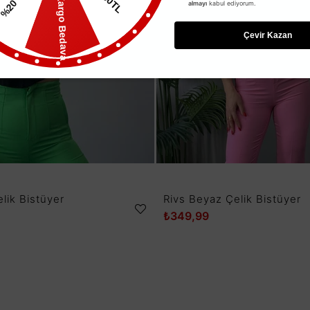
Kargo Bedava
almayı
kabul ediyorum.
%20
Çevir Kazan
TÜKENDI
TÜKENDI
lik Bistüyer
Rivs Beyaz Çelik Bistüyer
₺349,99