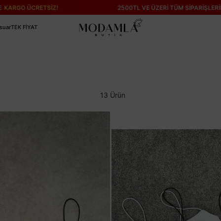
İZ!
2500TL VE ÜZERİ TÜM SİPARİŞLERİNİZDE
KARGO ÜC
suar
TEK FİYAT
13 Ürün