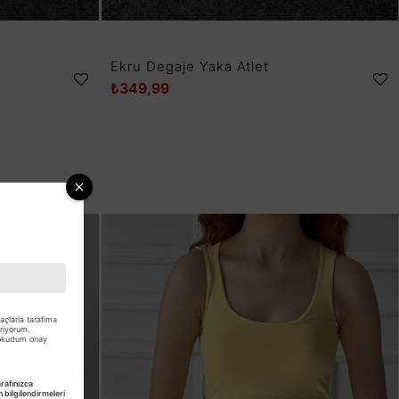
Ekru Degaje Yaka Atlet
₺349,99
çlarla tarafıma
eriyorum.
 okudum onay
afınızca
bilgilendirmeleri