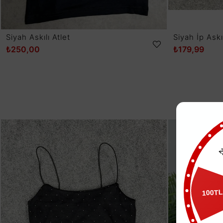
Siyah Askılı Atlet
Siyah İp Askıl
₺250,00
₺179,99
25
100T