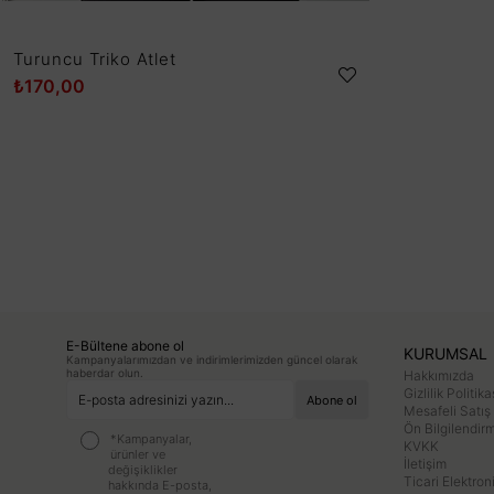
Turuncu Triko Atlet
₺170,00
E-Bültene abone ol
KURUMSAL
Kampanyalarımızdan ve indirimlerimizden güncel olarak
haberdar olun.
Hakkımızda
Gizlilik Politika
Mesafeli Satış
Ön Bilgilendi
*Kampanyalar,
KVKK
ürünler ve
İletişim
değişiklikler
Ticari Elektron
hakkında E-posta,