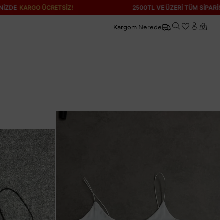
RETSİZ!
2500TL VE ÜZERİ TÜM SİPARİŞLERİNİZDE
KARG
Kargom Nerede
0