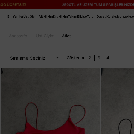
2500TL VE ÜZERİ TÜM SİPARİŞLERİNİZDE
KARGO ÜCRETS
En Yeniler
Üst Giyim
Alt Giyim
Dış Giyim
Takım
Elbise
Tulum
Davet Koleksiyonu
Akse
Anasayfa
Üst Giyim
Atlet