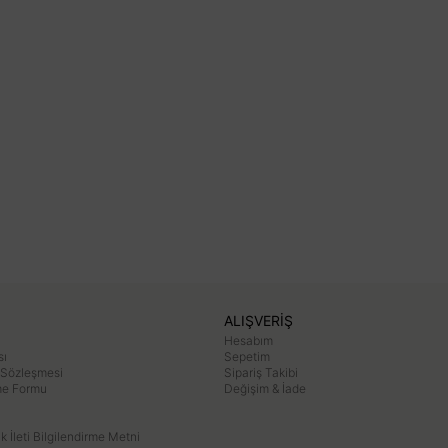
ALIŞVERİŞ
Hesabım
sı
Sepetim
 Sözleşmesi
Sipariş Takibi
rme Formu
Değişim & İade
ik İleti Bilgilendirme Metni