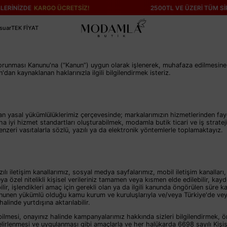
İZDE
KARGO ÜCRETSİZ!
2500TL VE ÜZERİ TÜM SİPARİŞ
suar
TEK FİYAT
n Korunması Kanunu'na (“Kanun”) uygun olarak işlenerek, muhafaza edilmesine b
an kaynaklanan haklarınızla ilgili bilgilendirmek isteriz.
 yasal yükümlülüklerimiz çerçevesinde; markalarımızın hizmetlerinden fa
aha iyi hizmet standartları oluşturabilmek, modamla butik ticari ve iş strateji
nzeri vasıtalarla sözlü, yazılı ya da elektronik yöntemlerle toplamaktayız.
lı iletişim kanallarımız, sosyal medya sayfalarımız, mobil iletişim kanalları,
eya özel nitelikli kişisel verileriniz tamamen veya kısmen elde edilebilir, kaydedi
bilir, işlendikleri amaç için gerekli olan ya da ilgili kanunda öngörülen süre 
anunen yükümlü olduğu kamu kurum ve kuruluşlarıyla ve/veya Türkiye'de veya 
halinde yurtdışına aktarılabilir.
lmesi, onayınız halinde kampanyalarımız hakkında sizleri bilgilendirmek, öner
belirlenmesi ve uygulanması gibi amaçlarla ve her halükarda 6698 sayılı Kişi