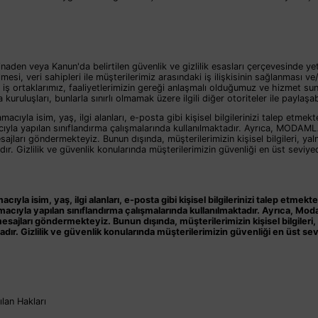
naden veya Kanun'da belirtilen güvenlik ve gizlilik esasları çerçevesinde yet
ülmesi, veri sahipleri ile müşterilerimiz arasındaki iş ilişkisinin sağlanmas
, iş ortaklarımız, faaliyetlerimizin gereği anlaşmalı olduğumuz ve hizmet sun
ruluşları, bunlarla sınırlı olmamak üzere ilgili diğer otoriteler ile paylaşab
la isim, yaş, ilgi alanları, e-posta gibi kişisel bilgilerinizi talep etmekt
yla yapılan sınıflandırma çalışmalarında kullanılmaktadır. Ayrıca, MODAML
jları göndermekteyiz. Bunun dışında, müşterilerimizin kişisel bilgileri, ya
r. Gizlilik ve güvenlik konularında müşterilerimizin güvenliği en üst seviyed
yla isim, yaş, ilgi alanları, e-posta gibi kişisel bilgilerinizi talep etmek
ıyla yapılan sınıflandırma çalışmalarında kullanılmaktadır. Ayrıca,
Moda
sajları göndermekteyiz. Bunun dışında, müşterilerimizin kişisel bilgileri
dır. Gizlilik ve güvenlik konularında müşterilerimizin güvenliği en üst sev
lan Hakları