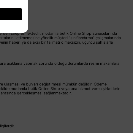
sizlerden talep etmektedir. modamla butik Online Shop sunucularında
taların iletilmemesine yönelik müşteri "sınıflandırma" çalışmalarında
in haberi ya da aksi bir talimatı olmaksızın, üçüncü şahıslarla
kamlara açıklama yapmak zorunda olduğu durumlarda resmi makamlara
ilere ulaşması ve bunları değiştirmesi mümkün değildir. Ödeme
r şekilde modamla butik Online Shop veya ona hizmet veren şirketlerin
 arasında gerçekleşmesi sağlanmaktadır.
gilerdir.