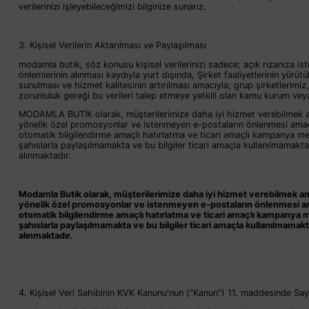
verilerinizi işleyebileceğimizi bilginize sunarız.
3. Kişisel Verilerin Aktarılması ve Paylaşılması
modamla butik, söz konusu kişisel verilerinizi sadece; açık rızanıza isti
önlemlerinin alınması kaydıyla yurt dışında, Şirket faaliyetlerinin yürüt
sunulması ve hizmet kalitesinin artırılması amacıyla; grup şirketlerimiz
zorunluluk gereği bu verileri talep etmeye yetkili olan kamu kurum veya ku
MODAMLA BUTİK olarak, müşterilerimize daha iyi hizmet verebilmek amacıy
yönelik özel promosyonlar ve istenmeyen e-postaların önlenmesi amacı
otomatik bilgilendirme amaçlı hatırlatma ve ticari amaçlı kampanya mesa
şahıslarla paylaşılmamakta ve bu bilgiler ticari amaçla kullanılmamaktadı
alınmaktadır.
Modamla Butik olarak, müşterilerimize daha iyi hizmet verebilmek amacı
yönelik özel promosyonlar ve istenmeyen e-postaların önlenmesi amac
otomatik bilgilendirme amaçlı hatırlatma ve ticari amaçlı kampanya me
şahıslarla paylaşılmamakta ve bu bilgiler ticari amaçla kullanılmamakta
alınmaktadır.
4. Kişisel Veri Sahibinin KVK Kanunu'nun (“Kanun”) 11. maddesinde Sayı