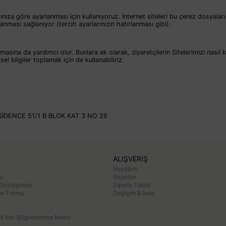
çlarınıza göre ayarlanması için kullanıyoruz. İnternet siteleri bu çerez dosy
ırlanması sağlanıyor (tercih ayarlarınızın hatırlanması gibi).
asına da yardımcı olur. Bunlara ek olarak, ziyaretçilerin Sitelerimizi nasıl ku
el bilgiler toplamak için de kullanabiliriz.
İDENCE 51/1 B BLOK KAT 3 NO 26
ALIŞVERİŞ
Hesabım
sı
Sepetim
 Sözleşmesi
Sipariş Takibi
rme Formu
Değişim & İade
ik İleti Bilgilendirme Metni