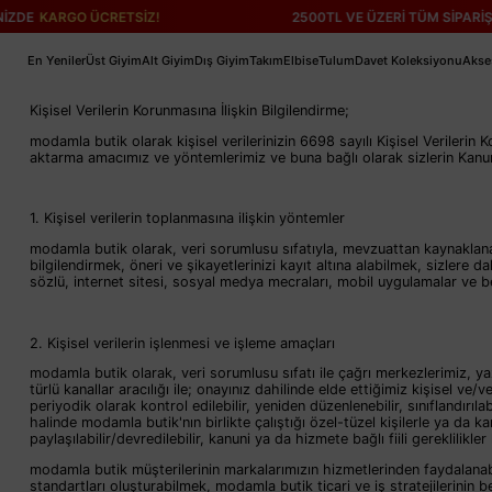
KARGO ÜCRETSİZ!
2500TL VE ÜZERİ TÜM SİPARİŞLERİN
En Yeniler
Üst Giyim
Alt Giyim
Dış Giyim
Takım
Elbise
Tulum
Davet Koleksiyonu
Akse
Kişisel Verilerin Korunmasına İlişkin Bilgilendirme;
modamla butik olarak kişisel verilerinizin 6698 sayılı Kişisel Verileri
aktarma amacımız ve yöntemlerimiz ve buna bağlı olarak sizlerin Kanun'd
1. Kişisel verilerin toplanmasına ilişkin yöntemler
modamla butik olarak, veri sorumlusu sıfatıyla, mevzuattan kaynaklanan
bilgilendirmek, öneri ve şikayetlerinizi kayıt altına alabilmek, sizlere d
sözlü, internet sitesi, sosyal medya mecraları, mobil uygulamalar ve be
2. Kişisel verilerin işlenmesi ve işleme amaçları
modamla butik olarak, veri sorumlusu sıfatı ile çağrı merkezlerimiz, yazı
türlü kanallar aracılığı ile; onayınız dahilinde elde ettiğimiz kişisel ve/v
periyodik olarak kontrol edilebilir, yeniden düzenlenebilir, sınıflandırıla
halinde modamla butik'nın birlikte çalıştığı özel-tüzel kişilerle ya da k
paylaşılabilir/devredilebilir, kanuni ya da hizmete bağlı fiili gereklilikler 
modamla butik müşterilerinin markalarımızın hizmetlerinden faydalanabi
standartları oluşturabilmek, modamla butik ticari ve iş stratejilerinin 