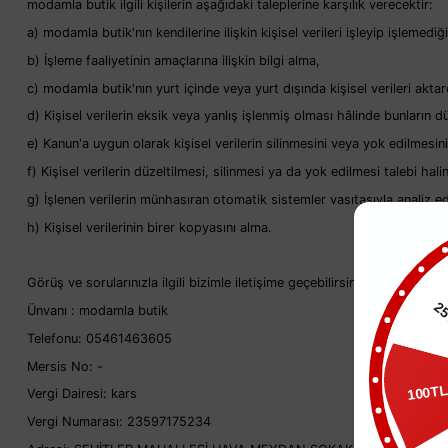
modamla butik ilgili kişilerin aşağıdaki taleplerine karşılık verecektir:
a) modamla butik'nın kendilerine ilişkin kişisel verileri işleyip işlemediğ
b) İşleme faaliyetinin amaçlarına ilişkin bilgi alma,
c) modamla butik'nın yurt içinde veya yurt dışında kişisel verileri aktardığ
d) Kişisel verilerin eksik veya yanlış işlenmiş olması hâlinde bunların du
e) Kanun'a uygun olarak kişisel verilerin silinmesini veya yok edilmesin
f) Kişisel verilerin düzeltilmesi, silinmesi ya da yok edilmesi talebi halind
g) İşlenen verilerin münhasıran otomatik sistemler vasıtasıyla analiz e
h) Kişisel verilerinin birer kopyasını alma.
Görüş ve sorularınızla ilgili bizimle iletişime geçebilirsiniz.
2
Ünvanı : modamla butik
Telefonu: 05461463605
Mersis No: -
100T
Vergi Dairesi: kars
Vergi Numarası: 23597175234