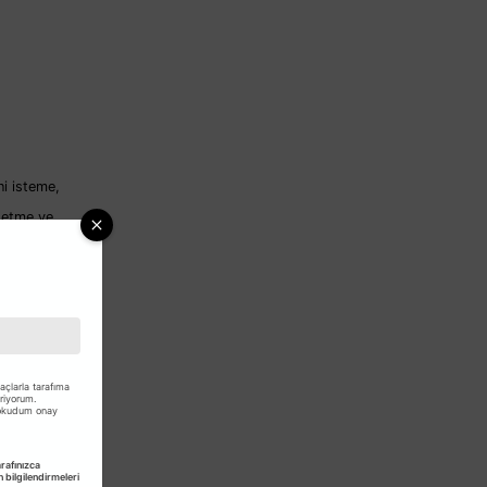
ini isteme,
z etme ve
çlarla tarafıma
eriyorum.
 okudum onay
afınızca
bilgilendirmeleri