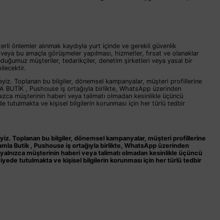
erli önlemler alınmak kaydıyla yurt içinde ve gerekli güvenlik
ı ve/veya bu amaçla görüşmeler yapılması, hizmetler, fırsat ve olanaklar
duğumuz müşteriler, tedarikçiler, denetim şirketleri veya yasal bir
ilecektir.
eyiz. Toplanan bu bilgiler, dönemsel kampanyalar, müşteri profillerine
A BUTİK , Pushouse iş ortağıyla birlikte, WhatsApp üzerinden
lnızca müşterinin haberi veya talimatı olmadan kesinlikle üçüncü
e tutulmakta ve kişisel bilgilerin korunması için her türlü tedbir
teyiz. Toplanan bu bilgiler, dönemsel kampanyalar, müşteri profillerine
mla Butik
, Pushouse iş ortağıyla birlikte, WhatsApp üzerinden
, yalnızca müşterinin haberi veya talimatı olmadan kesinlikle üçüncü
iyede tutulmakta ve kişisel bilgilerin korunması için her türlü tedbir