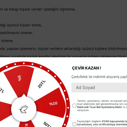
ini ve hangi kişisel verileri işlediğini öğrenme,
ı üçüncü kişileri bilme,
̈zeltilmesini isteme,
i isteme,
e; yapılan işlemlerin, kişisel verilerin aktarıldığı üçüncü kişilere bildirilmes
dilmesi suretiyle kişinin kendisi aleyhine bir sonucun ortaya çıkmasına itira
ÇEVİR KAZAN !
Çarkıfelek ile indirimli alışveriş yap!
%5
25TL
5TL
Tanıtım, pazarlama, reklam ve benzeri ama
%10
ticari elektronik ileti gönderilmesine izin v
Elektronik Ticari İleti Aydınlatma Metni
'ni
L
veriyorum.
Paylaştığım bilgilerin
KVKK kapsamında tar
50TL
korunmasını, sms ve WhatsApp üzerinden 