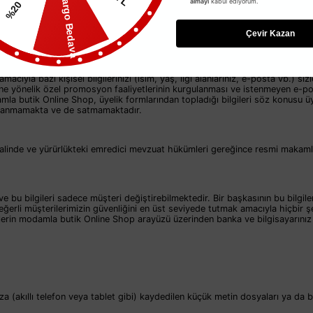
Kargo Bedava
İDENCE 51/1 B BLOK KAT 3 NO 26
almayı
kabul ediyorum.
%20
Çevir Kazan
cıyla bazı kişisel bilgilerinizi (isim, yaş, ilgi alanlarınız, e-posta vb.) 
ine yönelik özel promosyon faaliyetlerinin kurgulanması ve istenmeyen e-pos
 butik Online Shop, üyelik formlarından topladığı bilgileri söz konusu üyen
kullanmamakta ve de satmamaktadır.
esi halinde ve yürürlükteki emredici mevzuat hükümleri gereğince resmi ma
ve bu bilgileri sadece müşteri değiştirebilmektedir. Bir başkasının bu bilg
z değerli müşterilerimizin güvenliğini en üst seviyede tutmak amacıyla hiçbi
lerin modamla butik Online Shop arayüzü üzerinden banka ve bilgisayarınız
za (akıllı telefon veya tablet gibi) kaydedilen küçük metin dosyaları ya da bil