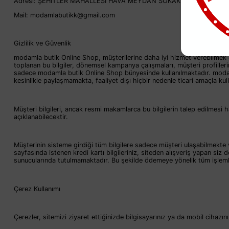
Adresi: ŞEHİTLER MAHALLESİ HAVA MEYDAN SOKAK YARIMDAĞ RES
Mail:
modamlabutikk@gmail.com
Gizlilik ve Güvenlik
modamla butik Online Shop, müşterilerine daha iyi hizmet verebilmek ama
toplanan bu bilgiler, dönemsel kampanya çalışmaları, müşteri profiller
sadece modamla butik Online Shop bünyesinde kullanılmaktadır. modamla
kesinlikle paylaşmamakta, faaliyet dışı hiçbir nedenle ticari amaçla 
Müşteri bilgileri, ancak resmi makamlarca bu bilgilerin talep edilm
açıklanabilecektir.
Müşterinin sisteme girdiği tüm bilgilere sadece müşteri ulaşabilmekte 
sayfasında istenen kredi kartı bilgileriniz, siteden alışveriş yapan si
sunucularında tutulmamaktadır. Bu şekilde ödemeye yönelik tüm işlem
Çerez Kullanımı
Çerezler, sitemizi ziyaret ettiğinizde bilgisayarınız ya da mobil cihazını