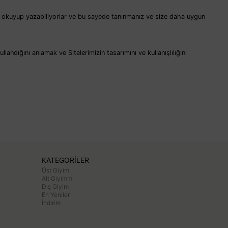
aları okuyup yazabiliyorlar ve bu sayede tanınmanız ve size daha uygun
llandığını anlamak ve Sitelerimizin tasarımını ve kullanışlılığını
KATEGORİLER
Üst Giyim
Alt Giyimm
Dış Giyim
En Yeniler
İndirim