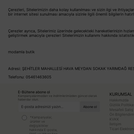
Çerezleri, Sitelerimizin daha kolay kullanılması ve sizin ilgi ve ihtiya
bir internet sitesi sunulması amacıyla sizinle ilgili önemli bilgilerin hat
Çerezler ayrıca, Sitelerimiz üzerinde gelecekteki hareketlerinizin hızlanm
geliştirmek amacıyla çerezleri Sitelerimizin kullanımı hakkında istatistiks
modamla butik
Adresi: ŞEHİTLER MAHALLESİ HAVA MEYDAN SOKAK YARIMDAĞ RES
Telefonu: 05461463605
E-Bültene abone ol
KURUMSAL
Kampanyalarımızdan ve indirimlerimizden güncel olarak
haberdar olun.
Hakkımızda
Gizlilik Politika
Mesafeli Satış
Ön Bilgilendi
*Kampanyalar,
KVKK
ürünler ve
İletişim
değişiklikler
Ticari Elektron
hakkında E-posta,