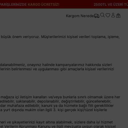
LERİNİZDE
KARGO ÜCRETSİZ!
2500TL VE ÜZERİ TÜM SİP
Kargom Nerede
0
üyük önem veriyoruz. Müşterilerimizi kişisel verileri toplama, işleme,
ydalanabilmeniz, onayınız halinde kampanyalarımız hakkında sizleri
lerinin belirlenmesi ve uygulanması gibi amaçlarla kişisel verilerinizi
 mağaza içi iletişim kanalları ve/veya bunlarla sınırlı olmamak üzere her
lebilir, saklanabilir, depolanabilir, değiştirilebilir, güncellenebilir,
kadar muhafaza edilebilir, kanuni ya da hizmete bağlı fiili gereklilikler
yurt dışında mukim olan ilgili 3. kişi gerçek kişi/tüzel kişilerle
i ve şikayetlerinizi kayıt altına alabilmek, sizlere daha iyi hizmet
sel Verilerin Korunması Kanunu ve ilgili mevzuata uygun olarak kişisel