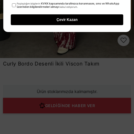
KVKK kapsamında tarafınızca korunmasını, sms ve WhatsApp
Paylaştığım bilgilerin
üzerinden bilgilendirmeleri almayı
kabul ediyorum.
Çevir Kazan
Curly Bordo Desenli İkili Viscon Takım
Ürün stoklarımızda kalmamıştır.
GELDİĞİNDE HABER VER