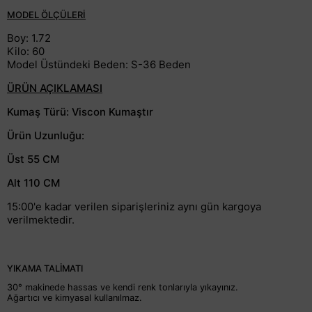
MODEL ÖLÇÜLERİ
Boy: 1.72
Kilo: 60
Model Üstündeki Beden: S-36 Beden
ÜRÜN AÇIKLAMASI
Kumaş Türü: Viscon Kumaştır
Ürün Uzunluğu:
Üst 55 CM
Alt 110 CM
15:00'e kadar verilen siparişleriniz aynı gün kargoya
verilmektedir.
YIKAMA TALİMATI
30° makinede hassas ve kendi renk tonlarıyla yıkayınız.
Ağartıcı ve kimyasal kullanılmaz.