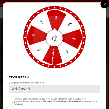
RİNİZDE
KARGO ÜCRETSİZ!
2500TL VE ÜZERİ TÜM SİPA
Anasayfa
Takımlar
Curly Bordo Desenli İkili Viscon Takım
0
%5
25TL
25TL
%10
100TL
50TL
%20
Kargo Bedava
ÇEVİR KAZAN !
Çarkıfelek ile indirimli alışveriş yap!
Tanıtım, pazarlama, reklam ve benzeri amaçlarla tarafıma ticari elektronik ileti
Elektronik Ticari İleti Aydınlatma Metni
gönderilmesine izin veriyorum.
'ni okudum onay
veriyorum.