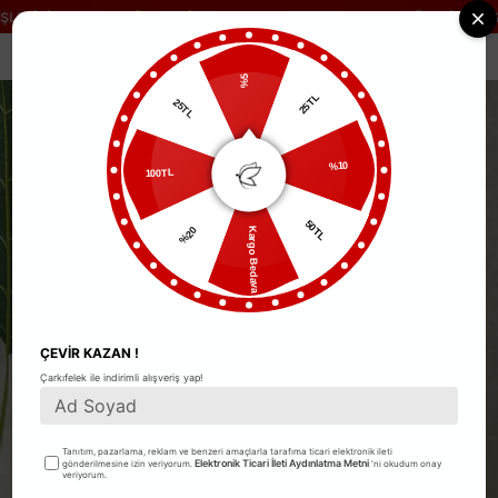
ERİNİZDE
KARGO ÜCRETSİZ!
2500TL VE ÜZERİ TÜM SİP
Anasayfa
Üst Giyim
Tişört
Helo Tasarım Beyaz Taş Yazı Baskılı
0
%5
25TL
25TL
%10
100TL
50TL
Kargo Bedava
%20
ÇEVİR KAZAN !
Çarkıfelek ile indirimli alışveriş yap!
Tanıtım, pazarlama, reklam ve benzeri amaçlarla tarafıma ticari elektronik ileti
Elektronik Ticari İleti Aydınlatma Metni
gönderilmesine izin veriyorum.
'ni okudum onay
veriyorum.