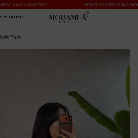
O ÜCRETSİZ!
2500TL VE ÜZERİ TÜM SİPARİŞLERİNİZDE
suar
TEK FİYAT
Basic Tişört