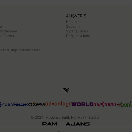
ALIŞVERİŞ
Hesabım
sı
Sepetim
 Sözleşmesi
Sipariş Takibi
rme Formu
Değişim & İade
ik İleti Bilgilendirme Metni
© 2024 Modamla Butik Her Hakkı Saklıdır.