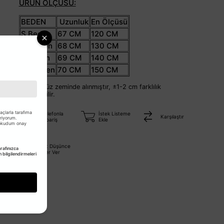
ÜRÜN ÖLÇÜSÜ:
BEDEN
Uzunluk
En Ölçüsü
S Beden
67 CM
120 CM
M Beden
68 CM
130 CM
L Beden
69 CM
140 CM
XL Beden
70 CM
150 CM
Ölçüler düz zeminde alınmıştır, ±1-2 cm farklılık
gösterebilir.
çlarla tarafıma
Telefonla
İstek Listeme
Karşılaştır
eriyorum.
Sipariş
Ekle
 okudum onay
Fiyat Düşünce
afınızca
Haber Ver
bilgilendirmeleri