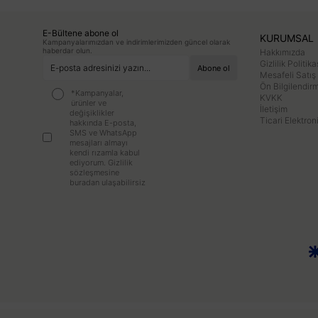
E-Bültene abone ol
KURUMSAL
Kampanyalarımızdan ve indirimlerimizden güncel olarak
haberdar olun.
Hakkımızda
Gizlilik Politika
Mesafeli Satış
Ön Bilgilendi
*Kampanyalar,
KVKK
ürünler ve
İletişim
değişiklikler
Ticari Elektron
hakkında E-posta,
SMS ve WhatsApp
mesajları almayı
kendi rızamla kabul
ediyorum.
Gizlilik
sözleşmesine
buradan ulaşabilirsiz