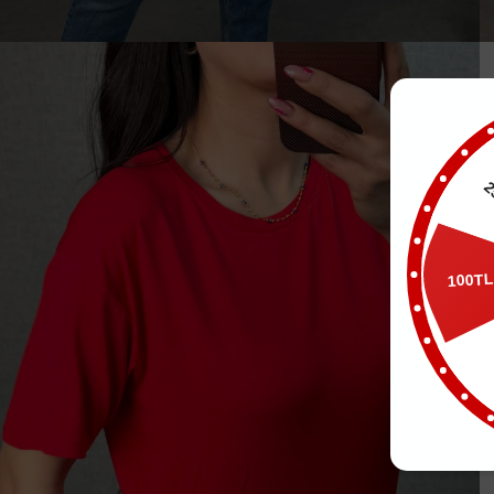
2
100T