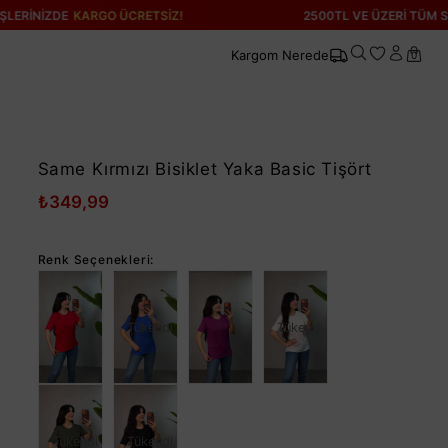
KARGO ÜCRETSİZ!
2500TL VE ÜZERİ TÜM SİPARİŞLERİN
Kargom Nerede
0
Same Kırmızı Bisiklet Yaka Basic Tişört
₺349,99
Renk Seçenekleri:
Tükendi
Tükendi
Tükendi
Tükendi