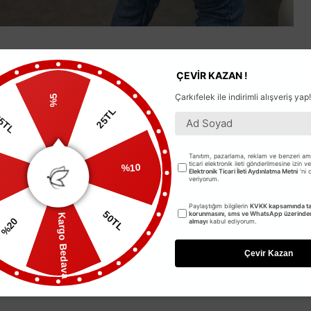
ÇEVİR KAZAN !
Çarkıfelek ile indirimli alışveriş yap!
%5
25TL
5TL
Tanıtım, pazarlama, reklam ve benzeri ama
ticari elektronik ileti gönderilmesine izin v
%10
Elektronik Ticari İleti Aydınlatma Metni
'ni
L
veriyorum.
Paylaştığım bilgilerin
KVKK kapsamında tar
50TL
korunmasını, sms ve WhatsApp üzerinden 
Kargo Bedava
%20
almayı
kabul ediyorum.
Çevir Kazan