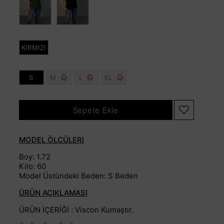
KIRMIZI
S
M
L
XL
MODEL ÖLÇÜLERİ
Boy: 1.72
Kilo: 60
Model Üstündeki Beden: S Beden
ÜRÜN AÇIKLAMASI
ÜRÜN İÇERİĞİ : Viscon Kumaştır.