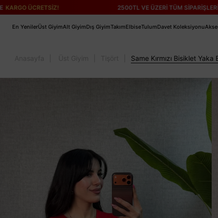
RETSİZ!
2500TL VE ÜZERİ TÜM SİPARİŞLERİNİZDE
KARG
En Yeniler
Üst Giyim
Alt Giyim
Dış Giyim
Takım
Elbise
Tulum
Davet Koleksiyonu
Akse
Anasayfa
Üst Giyim
Tişört
Same Kırmızı Bisiklet Yaka 