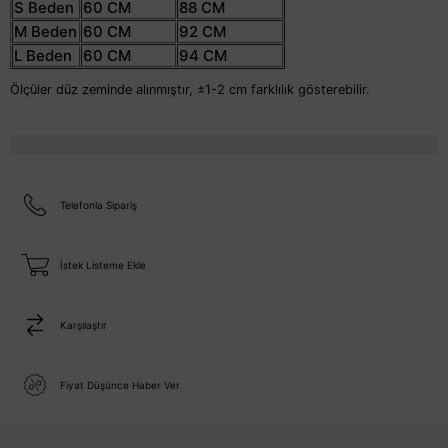
S Beden
60 CM
88 CM
M Beden
60 CM
92 CM
L Beden
60 CM
94 CM
Ölçüler düz zeminde alınmıştır, ±1-2 cm farklılık gösterebilir.
Telefonla Sipariş
İstek Listeme Ekle
Karşılaştır
Fiyat Düşünce Haber Ver