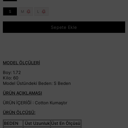
S
M
L
MODEL ÖLÇÜLERİ
Boy: 1.72
Kilo: 60
Model Üstündeki Beden: S Beden
ÜRÜN AÇIKLAMASI
ÜRÜN İÇERİĞİ : Cotton Kumaştır
ÜRÜN ÖLÇÜSÜ:
BEDEN
Üst Uzunluk
Üst En Ölçüsü