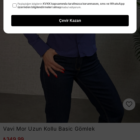
KVKK kapsamında tarafınızca korunmasını, sms ve WhatsApp
Paylaştığım bilgilerin
üzerinden bilgilendirmeleri almayı
kabul ediyorum.
Çevir Kazan
Vavi Mor Uzun Kollu Basic Gömlek
₺349,99